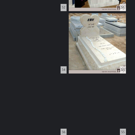
52
51
54
53
56
55