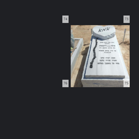
74
73
76
75