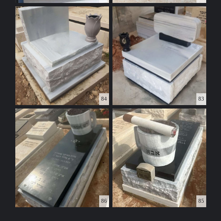
84
83
86
85