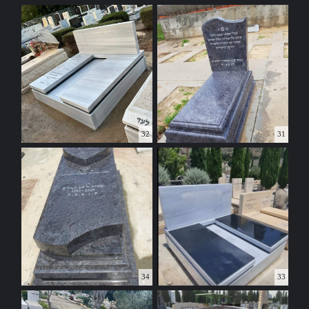
32
31
34
33