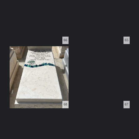
66
65
68
67