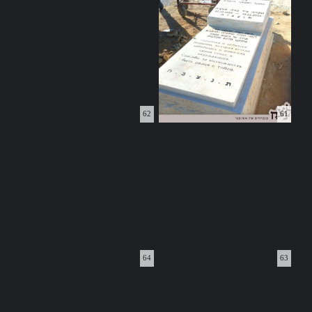
62
61
64
63