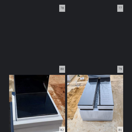
78
77
80
79
82
81