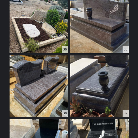
36
35
38
37