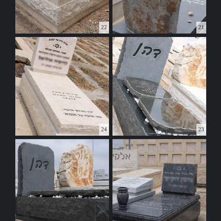
22
21
24
23