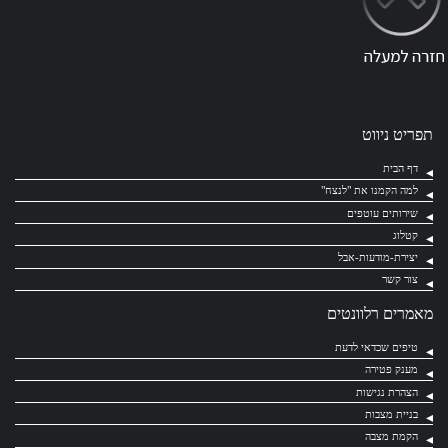
תפריט ניווט
דף הבית
למה הקמנו את "לנצח"
שירותים עוטפים
קטלוג
יצירת-מודעות-אבל
צור קשר
מאמרים רלוונטים
טיפים שכדאי לדעת
מענק פטירה
הצהרת נגישות
בניית מצבות
הקמת מצבה