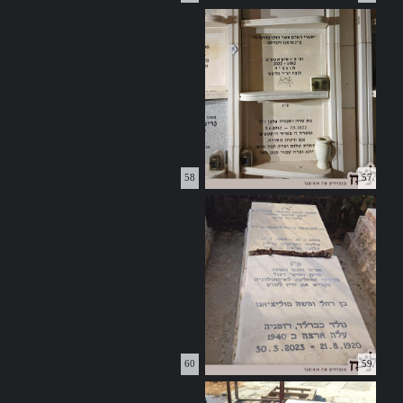
58
57
60
59