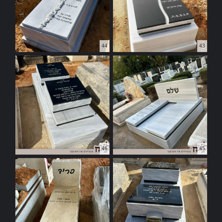
44
43
46
45