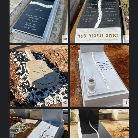
40
39
42
41