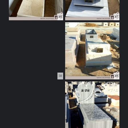
48
47
50
49