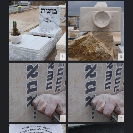
6
5
8
7