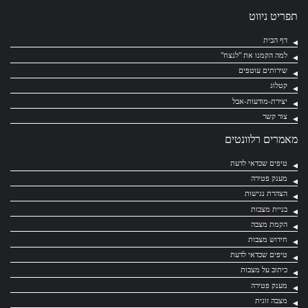
תפריט ניווט
דף הבית
למה הקמנו את "לנצח"
שירותים עוטפים
קטלוג
יצירת-מודעות-אבל
צור קשר
מאמרים רלוונטים
טיפים שכדאי לדעת
מענק פטירה
הצהרת נגישות
בניית מצבות
הקמת מצבה
חידוש מצבות
טיפים שכדאי לדעת
כיתוב על מצבות
מענק פטירה
מצבה זוגית