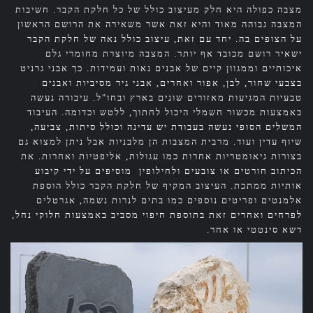
מצבה כפולה היא חלק מעיצוב כולל של כל חלקת הקבר. חשיבות
המצבה גבוהה מאוד והיא זאת אשר משאירה את הרושם הראשון
על הצופים בה. יחד עם זאת, עיצוב כולל נאה של חלקת הקבר
ישאיר רושם מכובד אף יותר. המצבה מיוצרת מחומרי גלם
איכותיים וממגוון קיים של אבנים נאות ועמידות. כך אבני גרניט
בצבעי שחור, לבן, אפור ואחרים, אבני גיר מסיביות ואבנים
טבעיות המגיעות מאזורים שונים בארץ ובחו"ל. עיבודה נעשה
באמצעות מכשור חשמלי היכול לחתוך, ללטש וכדומה. העיבוד
המשלים הסופי נעשה בעבודת יש עדינה וכולל סיתות, צביעה,
שיוף עדין ועוד. מרבית המצבות הן מלבניות אבל ניתן למצוא גם
בצורות גיאומטריות אחרות כמו עגולות, אליפטיות ואחרות. את
הכיתוב חורטים או צובעים ולחילופין מוסיפים על ידי קיבוע
אותיות ממתכת. העיצוב המקיף של חלקת הקבר כולל הוספת
אלמנטים ופריטים נוספים כמו בתים לנרות נשמה, אגרטלים
לפרחים ואחרים זאת בתוספת חיפוי מסביב באמצעות חלוקי נחל,
דשא סינטטי או אחר.