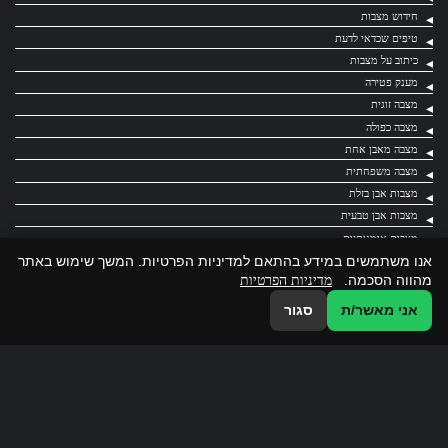
חידוש מצבות
טיפים שכדאי לדעת
כיתוב על מצבות
מענק פטירה
מצבה זוגית
מצבה כפולה
מצבה מאבן אחת
מצבה משפחתית
מצבות אבן בזלת
מצבות אבן טבעית
מצבות אומנותיות
אנו משתמשים במידע בהתאם למדיניות הפרטיות. המשך שימוש באתר
מצבות גרניט
מהווה הסכמה.
מדיניות הפרטיות
מצבות קיר
מצבות שיש
אני מאשר/ת
סגור
קבלני מצבות
WhatsApp
*8179
מדיניות פרטיות
נהיה בקשר
*8179