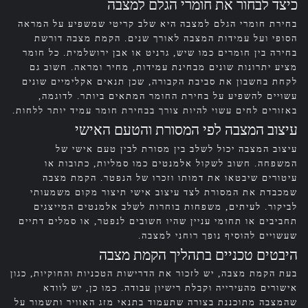
כיצד לבחור את חומרי הגלם למצבה
בחירת חומרי הגלם למצבה היא שלב קריטי שמשפיע על המראה
הסופי ועל עמידות המצבה לאורך שנים. הקמת מצבה דורשת
בחירה בין חומרים כמו שיש, גרניט או אבן ירושלמית. כל חומר
מציע יתרונות שונים מבחינת עמידות, מחיר ומראה. חשוב גם
לקחת בחשבון את סביבת הקבורה, שכן תנאים אקלימיים שונים
עשויים להשפיע על בחירת החומר המתאים ביותר. לדוגמה,
באזורים לחים עשוי להיות צורך בבחירת חומר עמיד יותר ללחות.
עיצוב המצבה לפי המסורת והטעם האישי
עיצוב המצבה יכול לשלב בין מסורת לבין טעם אישי של
המשפחה. חשוב לשקול אלמנטים כמו סמליות, כתובות או
עיטורים שיבטאו את דמותו וזכרו של הנפטר. הקמת מצבה
שמכבדת את המסורת לצד עיצוב אישי תיצור מקום משמעותי
לביקור. לעיתים, משפחות בוחרות לשלב אלמנטים המייצגים
תחביבים או תחומי עניין שהיו חשובים לנפטר, או סמלים דתיים
שעשויים להוסיף נופך רוחני למצבה.
היבטים טכניים בתהליך הקמת מצבה
בעת הקמת מצבה, יש לזכור את הדרישות הטכניות והחוקיות, כגון
אישורים מהעירייה וקבלת רישיון עבודה. כמו כן, יש לוודא
שהמצבה מתוכננת בצורה שתעמוד בתנאי מזג האוויר ותשמור על