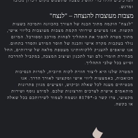
המרכיבים הללו כדי להשיג מצבה שתשמש מקום זיכרון מכובד
ומרגש.
מצבות מעוצבות להנצחה – "לנצח"
"לנצח" הוקמה מתוך הבנה של הצורך בהכוונה ותמיכה בשעות
הקשות. אנו מציעים שירותי הקמת מצבות מעוצבות בליווי אישי,
מתוך מטרה להפוך את התהליך לפחות מורכב ומסורבל. המיזם
נולד בעקבות מקרה אישי והבנה של חוסר המידע והסדר בתחום.
אנו שואפים להעניק ללקוחותינו מעטפת מלאה של שירותים, החל
מבחירת חומרי גלם ועד לתכנון ועיצוב המצבה, במקביל להדרכה
וסיוע בכל שלבי התהליך.
המטרה שלנו היא ליצור חווית לקוח חיובית, למרות הנסיבות
הכואבות, באמצעות ליווי אישי ומקצועי לאורך הדרך. אנו
מבטיחים מענה לכל שאלה וביקוש, ומציעים מגוון פתרונות
מותאמים אישית לצרכים והרצונות שלכם. למידע נוסף ושירות
מקצועי, צרו קשר ב-*8179 ונשמח לעמוד לשירותכם בכל שאלה
או בקשה.